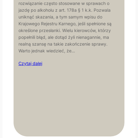
rozwiązanie często stosowane w sprawach o
jazdę po alkoholu z art. 178a § 1 k.k. Pozwala
uniknąć skazania, a tym samym wpisu do
Krajowego Rejestru Karnego, jeśli spełnione są
określone przesłanki. Wielu kierowców, którzy
popełnili błąd, ale dotąd żyli nienagannie, ma
realną szansę na takie zakończenie sprawy.
Warto jednak wiedzieć, że…
Czytaj dalej